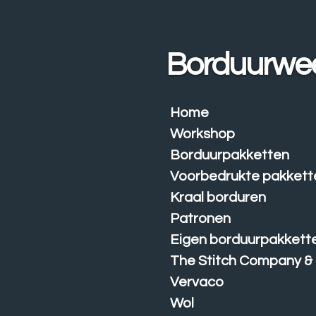
Ga
direct
naar
Borduurwe
de
hoofdinhoud
Home
Workshop
Borduurpakketten
Voorbedrukte pakkett
Kraal borduren
Patronen
Eigen borduurpakkett
The Stitch Company &
Vervaco
Wol