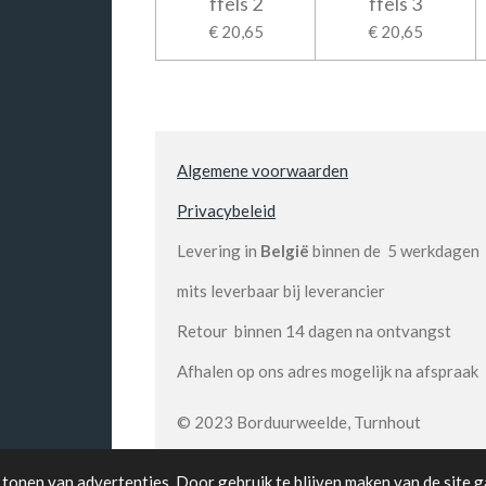
ffels 2
ffels 3
€ 20,65
€ 20,65
Algemene voorwaarden
Privacybeleid
Levering in
België
binnen de 5 werkdagen
mits leverbaar bij leverancier
Retour binnen 14 dagen na ontvangst
Afhalen op ons adres mogelijk na afspraak
© 2023 Borduurweelde, Turnhout
tonen van advertenties. Door gebruik te blijven maken van de site g