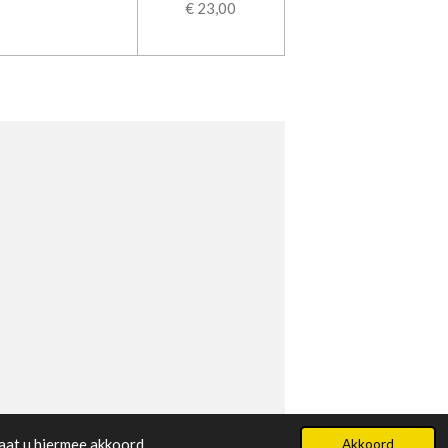
€ 23,00
aat u hiermee akkoord.
Akkoord