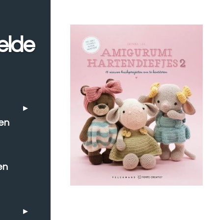
elde
en
en