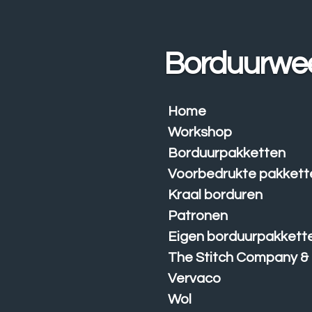
Ga
direct
naar
Borduurwe
de
hoofdinhoud
Home
Workshop
Borduurpakketten
Voorbedrukte pakkett
Kraal borduren
Patronen
Eigen borduurpakkett
The Stitch Company &
Vervaco
Wol