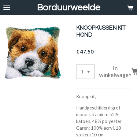
Borduurweelde
Ga
direct
naar
de
KNOOPKUSSEN KIT
hoofdinhoud
HOND
€ 47,50
In
winkelwagen
Knoopkit,
Handgeschilderd grof
mono-stramien: 52%
katoen, 48% polyester,
Garen: 100% acryl, 18
steken/10 cm,