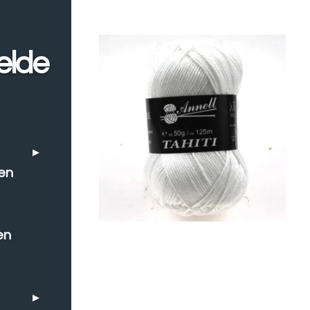
elde
en
en