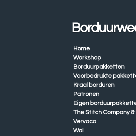
Ga
direct
naar
Borduurwe
de
hoofdinhoud
Home
Workshop
Borduurpakketten
Voorbedrukte pakkett
Kraal borduren
Patronen
Eigen borduurpakkett
The Stitch Company &
Vervaco
Wol