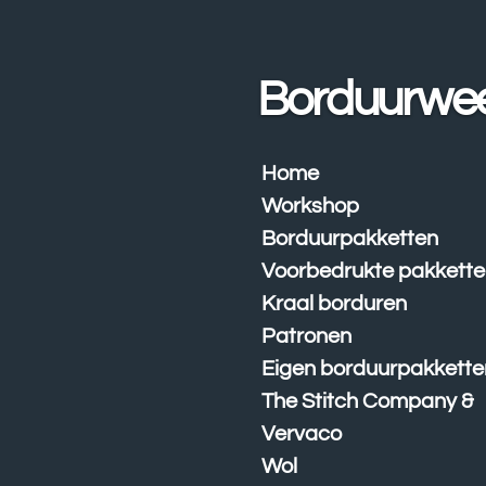
Ga
direct
naar
Borduurwe
de
hoofdinhoud
Home
Workshop
Borduurpakketten
Voorbedrukte pakkett
Kraal borduren
Patronen
Eigen borduurpakkette
The Stitch Company &
Vervaco
Wol