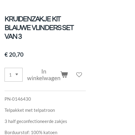
KRUIDENZAKJE KIT
BLAUWE VLINDERS SET
VAN 3
€ 20,70
In
winkelwagen
PN-0146430
Telpakket met telpatroon
3 half geconfectioneerde zakjes
Borduurstof: 100% katoen