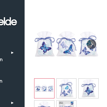
elde
en
n