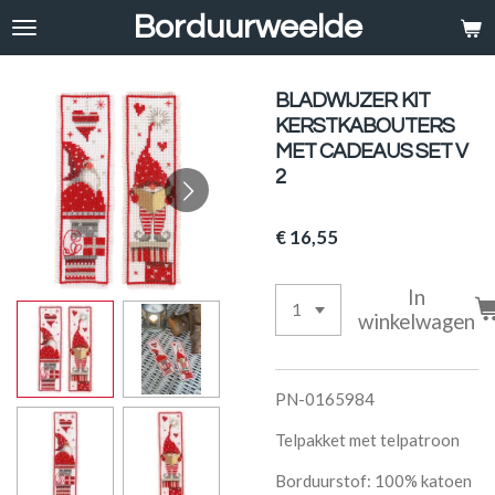
Borduurweelde
Ga
direct
naar
de
BLADWIJZER KIT
hoofdinhoud
KERSTKABOUTERS
MET CADEAUS SET V
2
€ 16,55
In
winkelwagen
PN-0165984
Telpakket met telpatroon
Borduurstof: 100% katoen