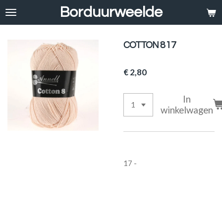
Borduurweelde
Ga
direct
naar
de
COTTON 8 17
hoofdinhoud
€ 2,80
In
winkelwagen
17 -