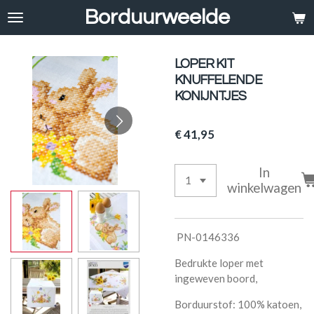
Borduurweelde
Ga
direct
naar
de
LOPER KIT
hoofdinhoud
KNUFFELENDE
KONIJNTJES
€ 41,95
In
winkelwagen
PN-0146336
Bedrukte loper met
ingeweven boord,
Borduurstof: 100% katoen,