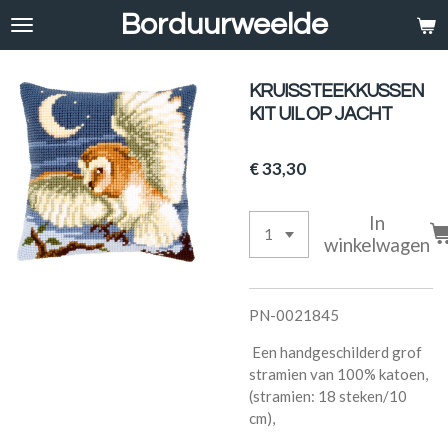
Borduurweelde
Ga
direct
naar
de
KRUISSTEEKKUSSEN
hoofdinhoud
KIT UIL OP JACHT
€ 33,30
In
winkelwagen
PN-0021845
Een handgeschilderd grof
stramien van 100% katoen,
(stramien: 18 steken/10
cm),