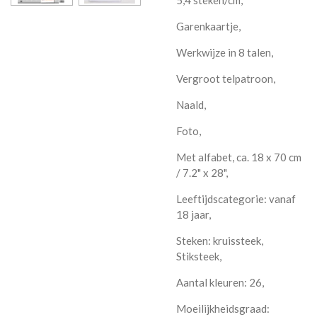
Garenkaartje,
W
erkwijze in 8 talen,
Vergroot telpatroon,
Naald,
Foto,
Met alfabet, ca. 18 x 70 cm
/ 7.2" x 28",
Leeftijdscategorie: vanaf
18 jaar,
Steken: kruissteek,
Stiksteek,
Aantal kleuren: 26,
Moeilijkheidsgraad: