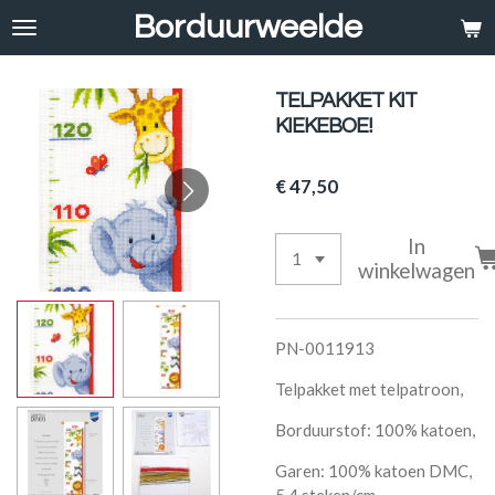
Borduurweelde
Ga
direct
naar
de
TELPAKKET KIT
hoofdinhoud
KIEKEBOE!
€ 47,50
In
winkelwagen
PN-0011913
Telpakket met telpatroon,
Borduurstof: 100% katoen,
Garen: 100% katoen DMC,
5,4 steken/cm,