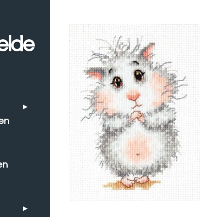
elde
en
en