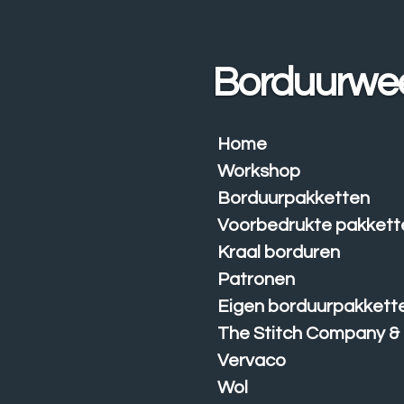
Ga
direct
naar
Borduurwe
de
hoofdinhoud
Home
Workshop
Borduurpakketten
Voorbedrukte pakkett
Kraal borduren
Patronen
Eigen borduurpakkett
The Stitch Company &
Vervaco
Wol