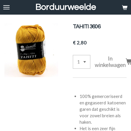
Borduurweelde
Ga
direct
naar
de
TAHITI 3606
hoofdinhoud
€ 2,80
In
winkelwagen
100% gemerceriseerd
en gegaseerd katoenen
garen dat geschikt is
voor zowel breien als
haken.
Het is een zeer fijn