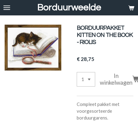
Borduurweelde
Ga
direct
naar
de
BORDUURPAKKET
hoofdinhoud
KITTEN ON THE BOOK
- RIOLIS
€ 28,75
In
winkelwagen
Compleet pakket met
voorgesorteerde
borduurgarens.