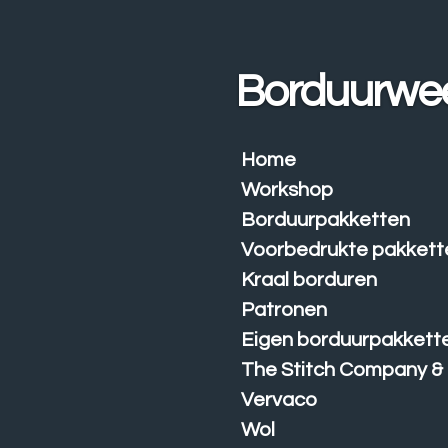
Ga
direct
naar
Borduurwe
de
hoofdinhoud
Home
Workshop
Borduurpakketten
Voorbedrukte pakkett
Kraal borduren
Patronen
Eigen borduurpakkett
The Stitch Company &
Vervaco
Wol