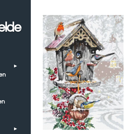
elde
en
en