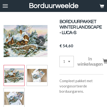
Borduurweelde
Ga
direct
naar
de
BORDUURPAKKET
hoofdinhoud
WINTER LANDSCAPE
- LUCA-S
€ 54,60
In
winkelwagen
Compleet pakket met
voorgesorteerde
borduurgarens.