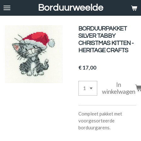
Borduurweelde
Ga
direct
naar
de
BORDUURPAKKET
hoofdinhoud
SILVER TABBY
CHRISTMAS KITTEN -
HERITAGE CRAFTS
€ 17,00
In
winkelwagen
Compleet pakket met
voorgesorteerde
borduurgarens.