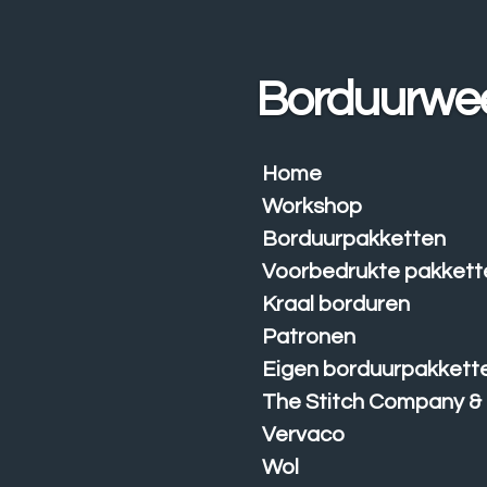
Ga
direct
naar
Borduurwe
de
hoofdinhoud
Home
Workshop
Borduurpakketten
Voorbedrukte pakkett
Kraal borduren
Patronen
Eigen borduurpakkett
The Stitch Company &
Vervaco
Wol