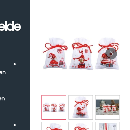
elde
en
en