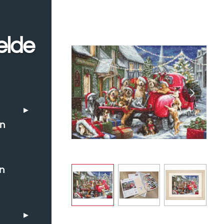
elde
en
n