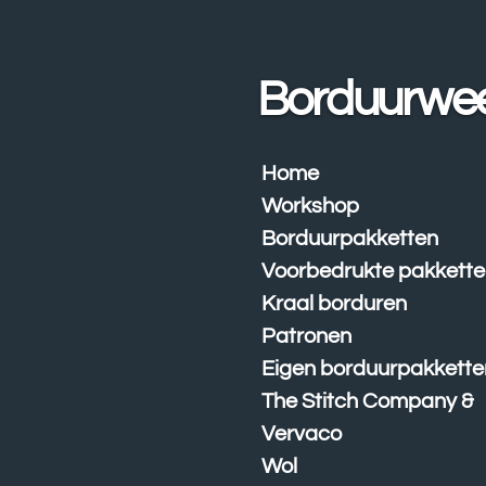
Ga
direct
naar
Borduurwe
de
hoofdinhoud
Home
Workshop
Borduurpakketten
Voorbedrukte pakkett
Kraal borduren
Patronen
Eigen borduurpakkette
The Stitch Company &
Vervaco
Wol