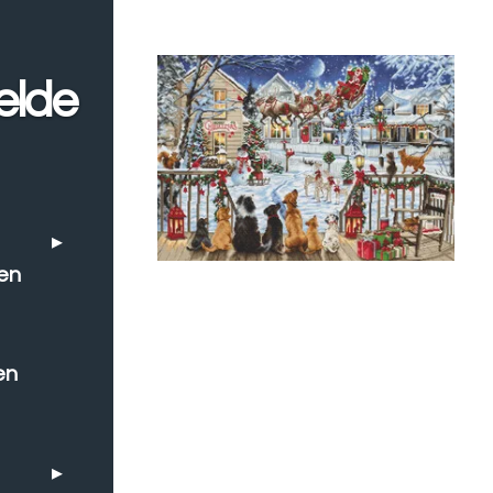
elde
en
en