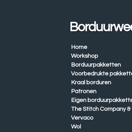
Ga
direct
naar
Borduurwe
de
hoofdinhoud
Home
Workshop
Borduurpakketten
Voorbedrukte pakkett
Kraal borduren
Patronen
Eigen borduurpakkett
The Stitch Company &
Vervaco
Wol