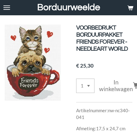
Borduurweelde
Ga
direct
naar
de
VOORBEDRUKT
hoofdinhoud
BORDUURPAKKET
FRIENDS FOREVER -
NEEDLEART WORLD
€ 25,30
In
winkelwagen
Artikelnummer:nw-nc340-
041
Afmeting:17,5 x 24,7 cm