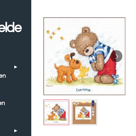
elde
en
en