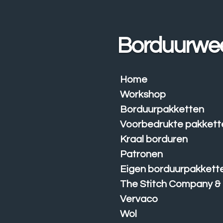
Ga
direct
naar
Borduurwe
de
hoofdinhoud
Home
Workshop
Borduurpakketten
Voorbedrukte pakkett
Kraal borduren
Patronen
Eigen borduurpakkett
The Stitch Company &
Vervaco
Wol