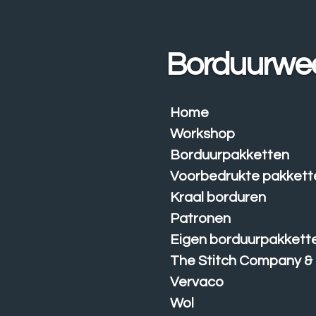
Ga
direct
naar
Borduurwe
de
hoofdinhoud
Home
Workshop
Borduurpakketten
Voorbedrukte pakkett
Kraal borduren
Patronen
Eigen borduurpakkett
The Stitch Company &
Vervaco
Wol