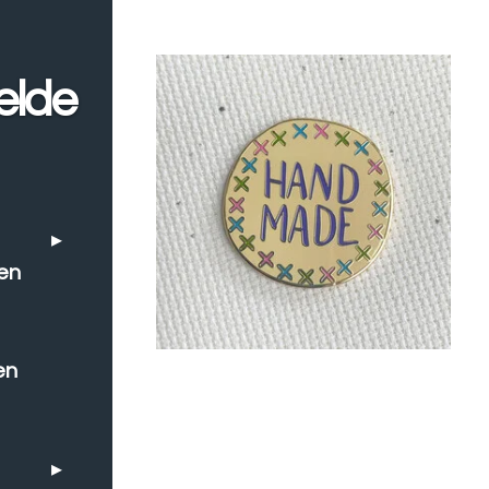
elde
en
en