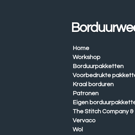
Ga
direct
naar
Borduurwe
de
hoofdinhoud
Home
Workshop
Borduurpakketten
Voorbedrukte pakkett
Kraal borduren
Patronen
Eigen borduurpakkett
The Stitch Company &
Vervaco
Wol