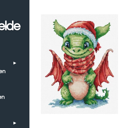
elde
en
en