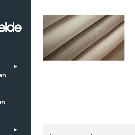
elde
en
en