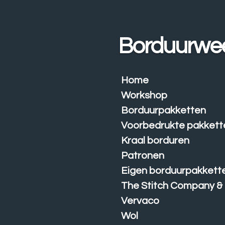
Ga
direct
naar
Borduurwe
de
hoofdinhoud
Home
Workshop
Borduurpakketten
Voorbedrukte pakkett
Kraal borduren
Patronen
Eigen borduurpakkett
The Stitch Company &
Vervaco
Wol