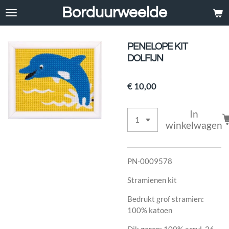
Borduurweelde
Ga
direct
naar
de
PENELOPE KIT
hoofdinhoud
DOLFIJN
€ 10,00
In
winkelwagen
PN-0009578
Stramienen kit
Bedrukt grof stramien:
100% katoen
Dik garen: 100% acryl, 26