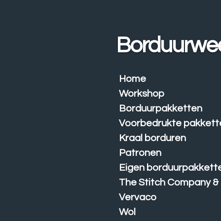
Ga
direct
naar
Borduurwe
de
hoofdinhoud
Home
Workshop
Borduurpakketten
Voorbedrukte pakkett
Kraal borduren
Patronen
Eigen borduurpakkett
The Stitch Company &
Vervaco
Wol