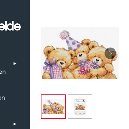
elde
en
en