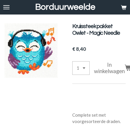
Borduurweelde
Ga
direct
naar
de
Kruissteekpakket
hoofdinhoud
Owlet - Magic Needle
€ 8,40
In
winkelwagen
Complete set met
voorgesorteerde draden.