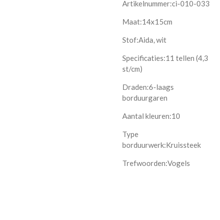
Artikelnummer:ci-010-033
Maat:14x15cm
Stof:Aida, wit
Specificaties:11 tellen (4,3
st/cm)
Draden:6-laags
borduurgaren
Aantal kleuren:10
Type
borduurwerk:Kruissteek
Trefwoorden:Vogels