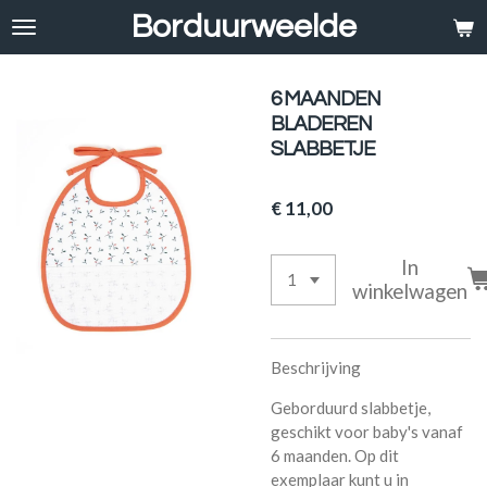
Borduurweelde
Ga
direct
naar
de
6 MAANDEN
hoofdinhoud
BLADEREN
SLABBETJE
€ 11,00
In
winkelwagen
Beschrijving
Geborduurd slabbetje,
geschikt voor baby's vanaf
6 maanden. Op dit
exemplaar kunt u in