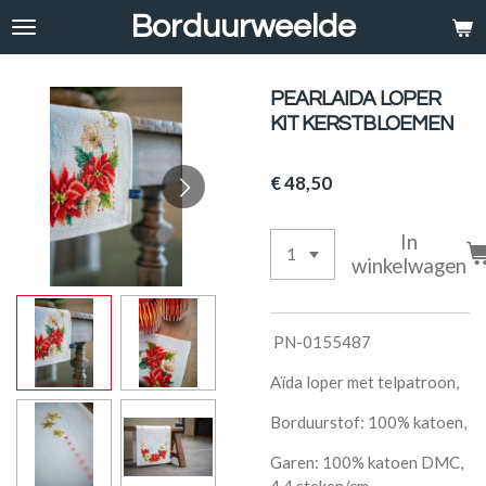
Borduurweelde
Ga
direct
naar
de
PEARLAIDA LOPER
hoofdinhoud
KIT KERSTBLOEMEN
€ 48,50
In
winkelwagen
PN-0155487
Aïda loper met telpatroon,
Borduurstof: 100% katoen,
Garen: 100% katoen DMC,
4,4 steken/cm,