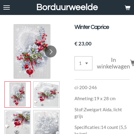
Borduurweelde
Ga
direct
naar
de
Winter Caprice
hoofdinhoud
€ 23,00
In
winkelwagen
ci-200-246
Afmeting:19 x 28 cm
Stof:Zweigart Aida, licht
grijs
Specificaties:14 count (5,5
kr/cm)