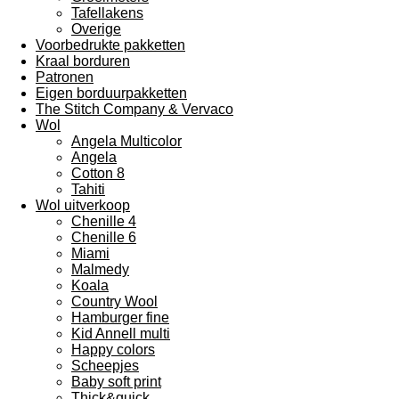
Tafellakens
Overige
Voorbedrukte pakketten
Kraal borduren
Patronen
Eigen borduurpakketten
The Stitch Company & Vervaco
Wol
Angela Multicolor
Angela
Cotton 8
Tahiti
Wol uitverkoop
Chenille 4
Chenille 6
Miami
Malmedy
Koala
Country Wool
Hamburger fine
Kid Annell multi
Happy colors
Scheepjes
Baby soft print
Thick&quick