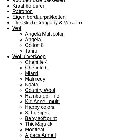
Voorbedrukte pakketten
Kraal borduren
Patronen
Eigen borduurpakketten
The Stitch Company & Vervaco
Wol
Angela Multicolor
Angela
Cotton 8
Tahiti
Wol uitverkoop
Chenille 4
Chenille 6
Miami
Malmedy
Koala
Country Wool
Hamburger fine
Kid Annell multi
Happy colors
Scheepjes
Baby soft print
Thick&quick
Montreal
Alpaca Annell