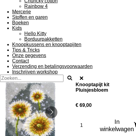
Chuncky cotton
Rainbow 4
Mercerie
Stoffen en garen
Boeken
Kids
Hello Kitty
Borduurpakketten
Knoopkussens en knooptapijten
Tips & Tricks
Onze gegevens
Contact
Verzending en betalingsvoorwaarden
Inschrijven workshop
Knooptapijt kit
Pluisjesbloem
€ 69,00
In
winkelwagen