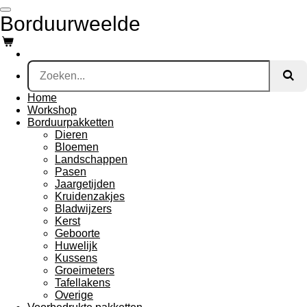
Ga
Borduurweelde
direct
naar
de
hoofdinhoud
Home
Workshop
Borduurpakketten
Dieren
Bloemen
Landschappen
Pasen
Jaargetijden
Kruidenzakjes
Bladwijzers
Kerst
Geboorte
Huwelijk
Kussens
Groeimeters
Tafellakens
Overige