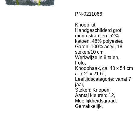
PN-0211066
Knoop kit,
Handgeschilderd grof
mono-stramien: 52%
katoen, 48% polyester,
Garen: 100% acryl, 18
steken/10 cm,
Werkwijze in 8 talen,
Foto,
Knoophaak, ca. 43 x 54 cm
/ 17.2" x 21.6",
Leeftijdscategorie: vanaf 7
jaar,
Steken: Knopen,
Aantal kleuren: 12,
Moeilijkheidsgraad:
Gemakkelijk,