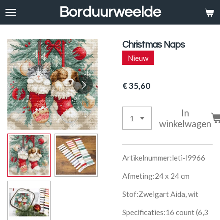
Borduurweelde
Ga
direct
naar
de
Christmas Naps
hoofdinhoud
Nieuw
€ 35,60
In
winkelwagen
Artikelnummer:leti-l9966
Afmeting:24 x 24 cm
Stof:Zweigart Aida, wit
Specificaties:16 count (6,3