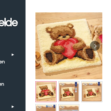
elde
en
en