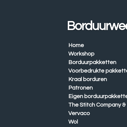
Ga
direct
naar
Borduurwe
de
hoofdinhoud
Home
Workshop
Borduurpakketten
Voorbedrukte pakkett
Kraal borduren
Patronen
Eigen borduurpakkett
The Stitch Company &
Vervaco
Wol