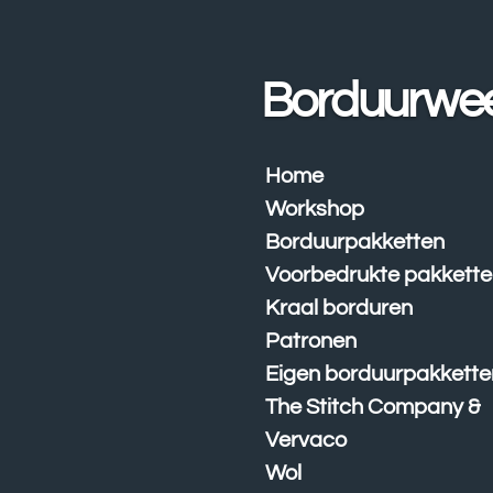
Ga
direct
naar
Borduurwe
de
hoofdinhoud
Home
Workshop
Borduurpakketten
Voorbedrukte pakkett
Kraal borduren
Patronen
Eigen borduurpakkette
The Stitch Company &
Vervaco
Wol