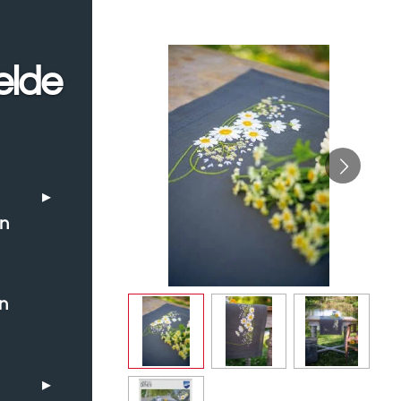
elde
en
n