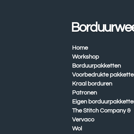
Ga
direct
naar
Borduurwe
de
hoofdinhoud
Home
Workshop
Borduurpakketten
Voorbedrukte pakkett
Kraal borduren
Patronen
Eigen borduurpakkette
The Stitch Company &
Vervaco
Wol