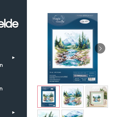
elde
en
n