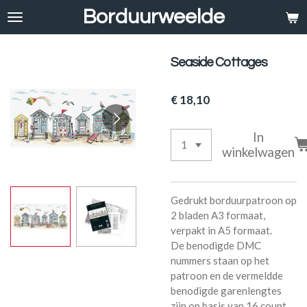
Borduurweelde
Ga
direct
naar
de
Seaside Cottages
hoofdinhoud
€ 18,10
In
winkelwagen
Gedrukt borduurpatroon op
2 bladen A3 formaat,
verpakt in A5 formaat.
De benodigde DMC
nummers staan op het
patroon en de vermeldde
benodigde garenlengtes
zijn op basis van 16 count