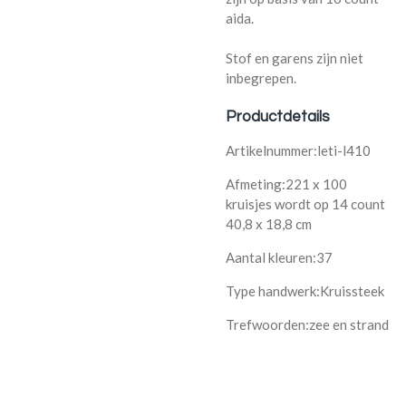
aida.
Stof en garens zijn niet
inbegrepen.
Productdetails
Artikelnummer:leti-l410
Afmeting:221 x 100
kruisjes wordt op 14 count
40,8 x 18,8 cm
Aantal kleuren:37
Type handwerk:Kruissteek
Trefwoorden:zee en strand