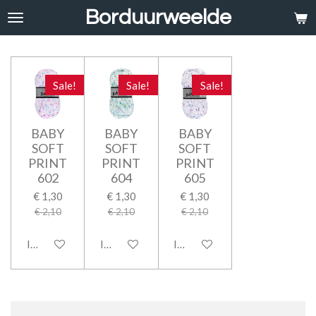
Borduurweelde
Ga
direct
naar
de
hoofdinhoud
Sale!
Sale!
Sale!
BABY
BABY
BABY
SOFT
SOFT
SOFT
PRINT
PRINT
PRINT
602
604
605
€ 1,30
€ 1,30
€ 1,30
€ 2,10
€ 2,10
€ 2,10
In winkelwagen
In winkelwagen
In winkelwagen