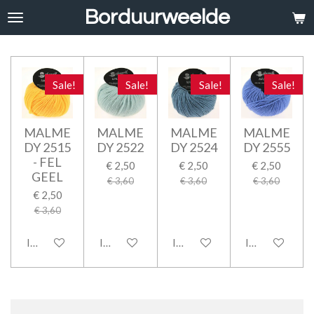
Borduurweelde
Ga
direct
naar
de
hoofdinhoud
Sale!
Sale!
Sale!
Sale!
MALME
MALME
MALME
MALME
DY 2515
DY 2522
DY 2524
DY 2555
- FEL
€ 2,50
€ 2,50
€ 2,50
GEEL
€ 3,60
€ 3,60
€ 3,60
€ 2,50
€ 3,60
In winkelwagen
In winkelwagen
In winkelwagen
In winkelwage