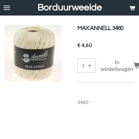
Borduurweelde
Ga
direct
naar
de
MAX ANNELL 3460
hoofdinhoud
€ 4,60
In
winkelwagen
3460 -