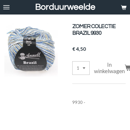
Borduurweelde
Ga
direct
naar
de
ZOMER COLECTIE
hoofdinhoud
BRAZIL 9930
€ 4,50
In
winkelwagen
9930 -