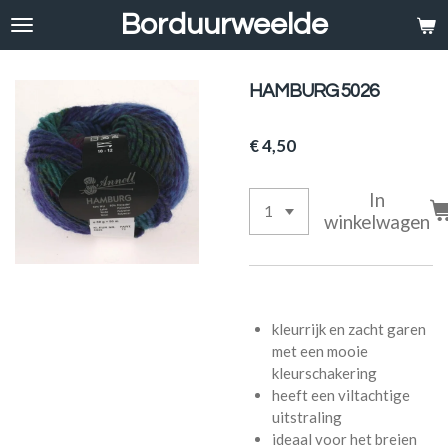
Borduurweelde
Ga
direct
naar
de
HAMBURG 5026
hoofdinhoud
€ 4,50
In
winkelwagen
kleurrijk en zacht garen
met een mooie
kleurschakering
heeft een viltachtige
uitstraling
ideaal voor het breien