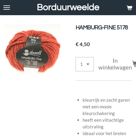
Borduurweelde
Ga
direct
naar
de
HAMBURG-FINE 5178
hoofdinhoud
€ 4,50
In
winkelwagen
kleurrijk en zacht garen
met een mooie
kleurschakering
heeft een viltachtige
uitstraling
ideaal voor het breien