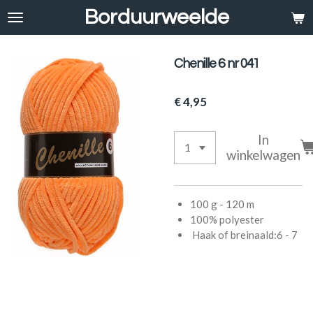
Borduurweelde
Ga
direct
naar
de
Chenille 6 nr 041
hoofdinhoud
€ 4,95
In
winkelwagen
100 g - 120 m
100% polyester
Haak of breinaald:6 - 7