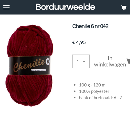
Borduurweelde
Ga
direct
naar
de
Chenille 6 nr 042
hoofdinhoud
€ 4,95
In
winkelwagen
100 g - 120 m
100% polyester
haak of breinaald: 6 - 7