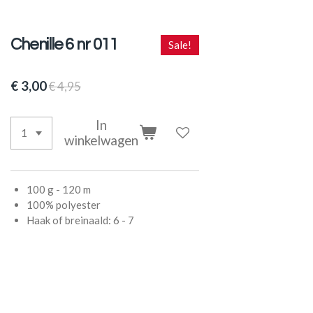
Chenille 6 nr 011
Sale!
€ 3,00
€ 4,95
In
winkelwagen
100 g - 120 m
100% polyester
Haak of breinaald: 6 - 7