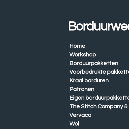
Ga
direct
naar
Borduurwe
de
hoofdinhoud
Home
Workshop
Borduurpakketten
Voorbedrukte pakkett
Kraal borduren
Patronen
Eigen borduurpakkett
The Stitch Company &
Vervaco
Wol