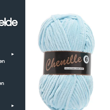
elde
en
en