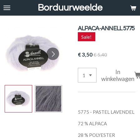
Borduurweelde
Ga
direct
naar
de
ALPACA-ANNELL 5775
hoofdinhoud
Sale!
€ 3,50
€ 5,40
In
winkelwagen
5775 - PASTEL LAVENDEL
72 % ALPACA
28 % POLYESTER