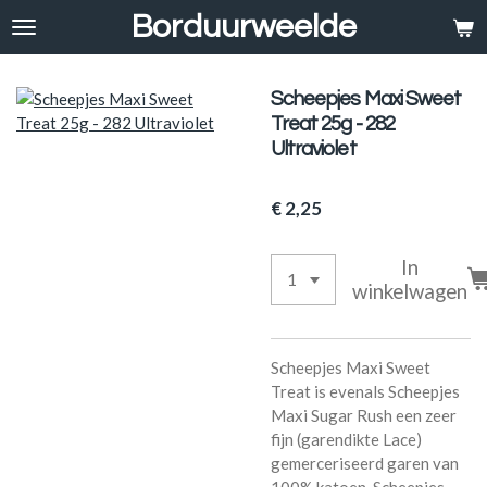
Borduurweelde
Ga
direct
naar
de
Scheepjes Maxi Sweet
hoofdinhoud
Treat 25g - 282
Ultraviolet
€ 2,25
In
winkelwagen
Scheepjes Maxi Sweet
Treat is evenals Scheepjes
Maxi Sugar Rush een zeer
fijn (garendikte Lace)
gemerceriseerd garen van
100% katoen. Scheepjes