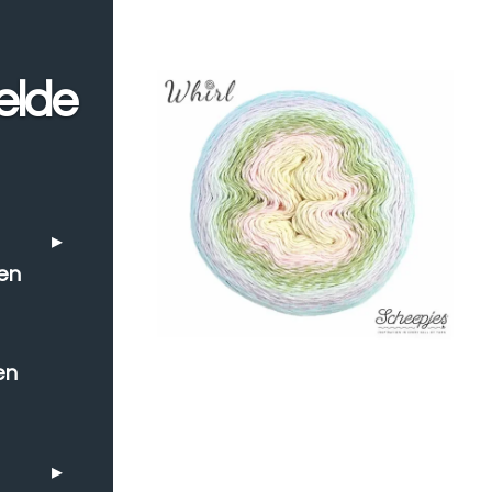
elde
en
en