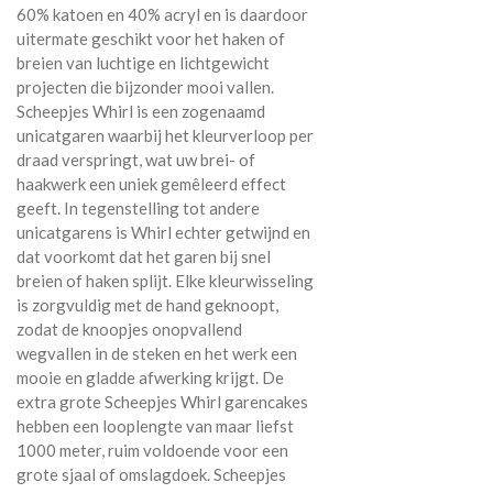
60% katoen en 40% acryl en is daardoor
uitermate geschikt voor het haken of
breien van luchtige en lichtgewicht
projecten die bijzonder mooi vallen.
Scheepjes Whirl is een zogenaamd
unicatgaren waarbij het kleurverloop per
draad verspringt, wat uw brei- of
haakwerk een uniek gemêleerd effect
geeft. In tegenstelling tot andere
unicatgarens is Whirl echter getwijnd en
dat voorkomt dat het garen bij snel
breien of haken splijt. Elke kleurwisseling
is zorgvuldig met de hand geknoopt,
zodat de knoopjes onopvallend
wegvallen in de steken en het werk een
mooie en gladde afwerking krijgt. De
extra grote Scheepjes Whirl garencakes
hebben een looplengte van maar liefst
1000 meter, ruim voldoende voor een
grote sjaal of omslagdoek. Scheepjes