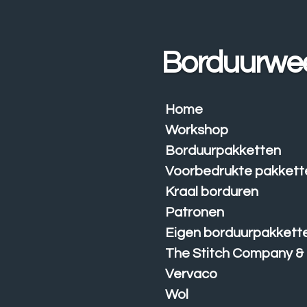
Ga
direct
naar
Borduurwe
de
hoofdinhoud
Home
Workshop
Borduurpakketten
Voorbedrukte pakkett
Kraal borduren
Patronen
Eigen borduurpakkett
The Stitch Company &
Vervaco
Wol