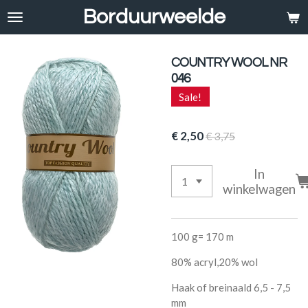
Borduurweelde
Ga
direct
naar
de
COUNTRY WOOL NR
hoofdinhoud
046
Sale!
€ 2,50
€ 3,75
In
winkelwagen
100 g= 170 m
80% acryl,20% wol
Haak of breinaald 6,5 - 7,5
mm