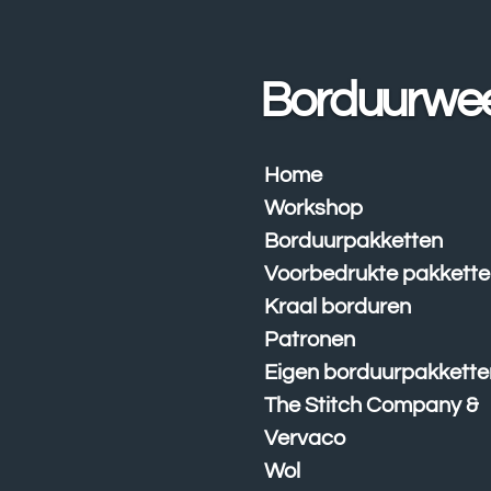
Ga
direct
naar
Borduurwe
de
hoofdinhoud
Home
Workshop
Borduurpakketten
Voorbedrukte pakkett
Kraal borduren
Patronen
Eigen borduurpakkette
The Stitch Company &
Vervaco
Wol