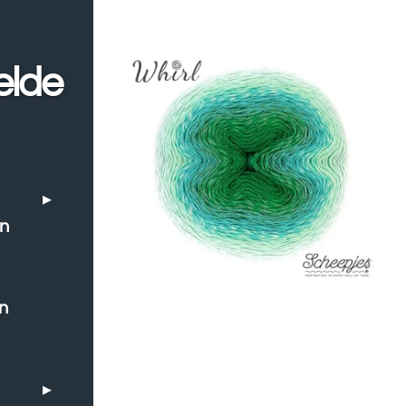
elde
en
n